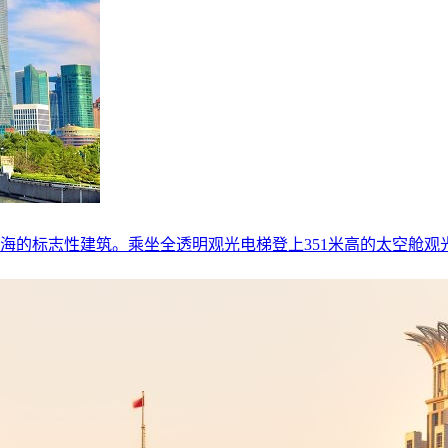
海的标志性建筑。乘坐全透明观光电梯登上351米高的太空舱观