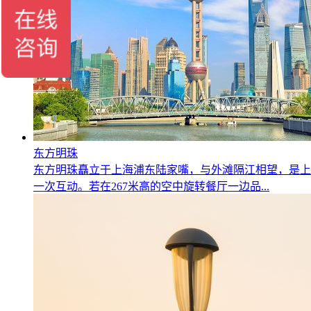
东方明珠
东方明珠矗立于上海浦东陆家嘴，与外滩隔江相望，是上
一次互动。若在267米高的空中旋转餐厅一边品...