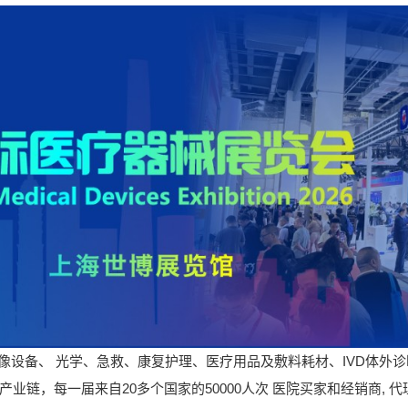
影像设备、 光学、急救、康复护理、医疗用品及敷料耗材、IVD体外
业链，每一届来自20多个国家的50000人次 医院买家和经销商, 